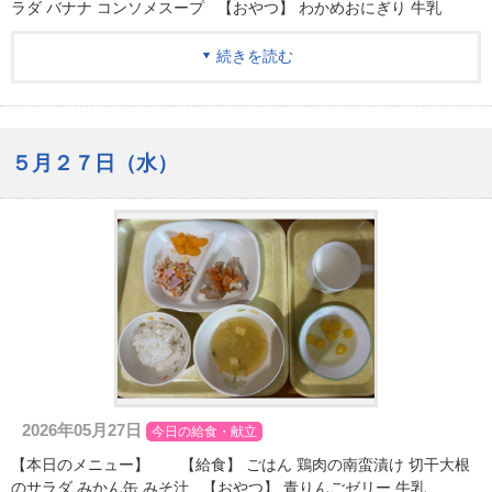
ラダ バナナ コンソメスープ 【おやつ】 わかめおにぎり 牛乳
続きを読む
５月２７日（水）
2026年05月27日
今日の給食・献立
【本日のメニュー】 【給食】 ごはん 鶏肉の南蛮漬け 切干大根
のサラダ みかん缶 みそ汁 【おやつ】 青りんごゼリー 牛乳