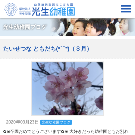

光生幼稚園ブログ
たいせつな ともだち(*´˘`*)（３月）
2020年03月23日
光生幼稚園ブログ
✿❀卒園おめでとうございます✿❀ 大好きだった幼稚園ともお別れ