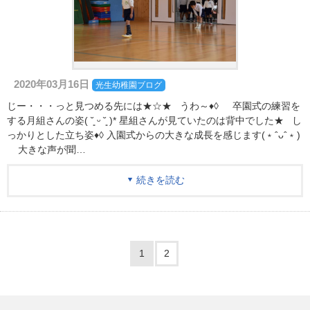
2020年03月16日
光生幼稚園ブログ
じー・・・っと見つめる先には★☆★ うわ～♦◊ 卒園式の練習を
する月組さんの姿( ˘͈ ᵕ ˘͈ )* 星組さんが見ていたのは背中でした★ し
っかりとした立ち姿♦◊ 入園式からの大きな成長を感じます(﹡ˆᴗˆ﹡)
大きな声が聞…
続きを読む
1
2