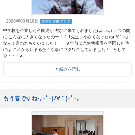
2020年03月18日
光生幼稚園ブログ
中学校を卒業した卒園児が 遊びに来てくれました(⁎˃ᴗ˂⁎) いつの間
に こんなに大きくなったのー！？ ｢先生、小さくなったね(´∀｀∩｣
なんて言われちゃいました！！ ９年前に光生幼稚園を卒園した時
には これから始まる色々な事にワクワクしていました＊ そして
今・・・♣ …
続きを読む
もう春ですね•｡･ﾟ･(ﾉ∀｀)･ﾟ･｡