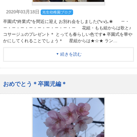
2020年03月18日
光生幼稚園ブログ
卒園式*終業式*を間近に迎え お別れ会をしました(*v.v)｡❀ －・
－・－・－・－・－・－・－・－・－ 花組・もも組からは歌と♪
コサージュのプレゼント＊ とっても春らしい色です♣ 卒園式を華や
かにしてくれることでしょう＊ 星組からは★☆★ ラン…
続きを読む
おめでとう＊卒園児編＊