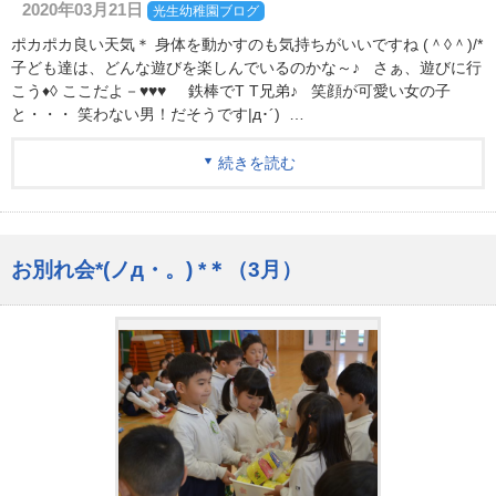
2020年03月21日
光生幼稚園ブログ
ポカポカ良い天気＊ 身体を動かすのも気持ちがいいですね (＾◊＾)/*
子ども達は、どんな遊びを楽しんでいるのかな～♪ さぁ、遊びに行
こう♦◊ ここだよ－♥♥♥ 鉄棒でT T兄弟♪ 笑顔が可愛い女の子
と・・・ 笑わない男！だそうです|д･´) …
続きを読む
お別れ会*(ノд・。) *＊（3月）